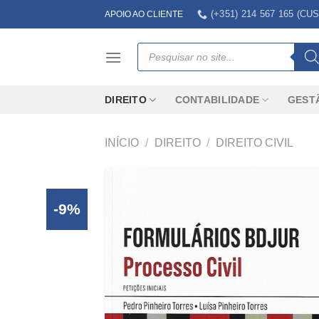
Skip
(+351) 214 567 165 (
APOIO AO CLIENTE
to
content
Products
search
DIREITO
CONTABILIDADE
GEST
INÍCIO
/
DIREITO
/
DIREITO CIVIL
-9%