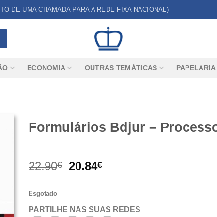
CUSTO DE UMA CHAMADA PARA A REDE FIXA NACIONAL)
ÃO
ECONOMIA
OUTRAS TEMÁTICAS
PAPELARIA
Formulários Bdjur – Processo
O
O
22.90
20.84
€
€
preço
preço
original
atual
Esgotado
era:
é:
22.90€.
20.84€.
PARTILHE NAS SUAS REDES