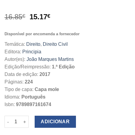
O
O
16.85
15.17
€
€
preço
preço
original
atual
Disponível por encomenda a fornecedor
era:
é:
16.85€.
15.17€.
Temática:
Direito
,
Direito Civil
Editora:
Principia
Autor(es):
João Marques Martins
Edição/Reimpressão:
1.ª Edição
Data de edição:
2017
Páginas:
224
Tipo de capa:
Capa mole
Idioma:
Português
Isbn:
9789897161674
Quantidade de Presunções Judiciais na Responsabilidade Civil
ADICIONAR