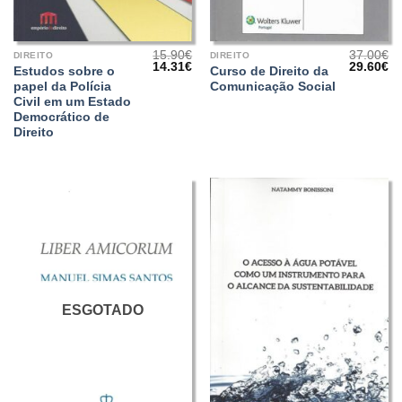
15.90
€
37.00
€
DIREITO
DIREITO
O
O
O
O
14.31
€
29.60
€
Estudos sobre o
Curso de Direito da
preço
preço
preço
pr
papel da Polícia
Comunicação Social
original
atual
original
at
era:
é:
era:
é:
Civil em um Estado
15.90€.
14.31€.
37.00€.
29
Democrático de
Direito
ESGOTADO