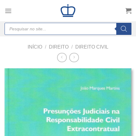
Skip
to
content
Products
search
INÍCIO
/
DIREITO
/
DIREITO CIVIL