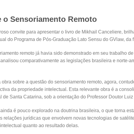
 e o Sensoriamento Remoto
so convite para apresentar o livro de Mikhail Canceliere, brilha
ctual do Programa de Pós-Graduação Lato Sensu do GVlaw, da 
oriamento remoto já havia sido demonstrado em seu trabalho d
nalisou comparativamente as legislações brasileira e norte-
 obra sobre a questão do sensoriamento remoto, agora, contudo
ctiva da propriedade intelectual. Esta relevante obra é a cons
 de Santa Catarina, sob a orientação do Professor Doutor Luiz
ainda é pouco explorado na doutrina brasileira, o que torna est
 relações jurídicas que envolvem novas tecnologias de satélit
ntelectual quanto ao resultado delas.