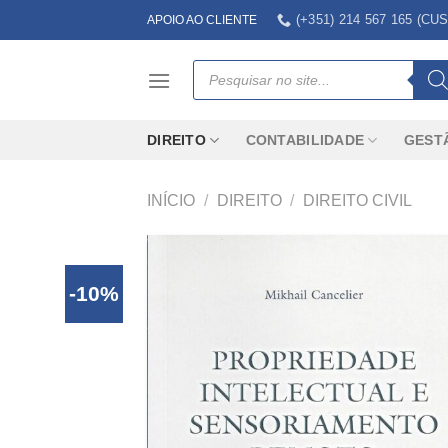
Skip
(+351) 214 567 165 (
APOIO AO CLIENTE
to
content
Products
search
DIREITO
CONTABILIDADE
GEST
INÍCIO
/
DIREITO
/
DIREITO CIVIL
-10%