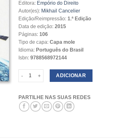
Editora:
Empório do Direito
Autor(es):
Mikhail Cancelier
Edição/Reimpressão:
1.ª Edição
Data de edição:
2015
Páginas:
106
Tipo de capa:
Capa mole
Idioma:
Português do Brasil
Isbn:
9788568972144
Quantidade de Propriedade Intelectual e o Sensoriamen
ADICIONAR
PARTILHE NAS SUAS REDES