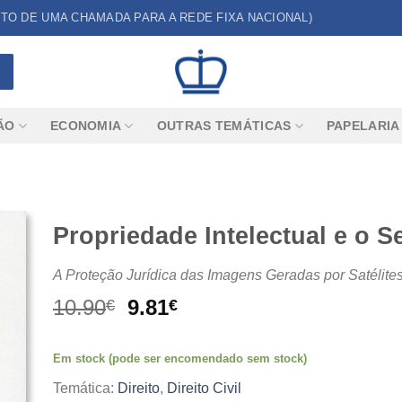
CUSTO DE UMA CHAMADA PARA A REDE FIXA NACIONAL)
ÃO
ECONOMIA
OUTRAS TEMÁTICAS
PAPELARIA
Propriedade Intelectual e o
A Proteção Jurídica das Imagens Geradas por Satélite
O
O
10.90
9.81
€
€
preço
preço
original
atual
Em stock (pode ser encomendado sem stock)
era:
é:
10.90€.
9.81€.
Temática:
Direito
,
Direito Civil