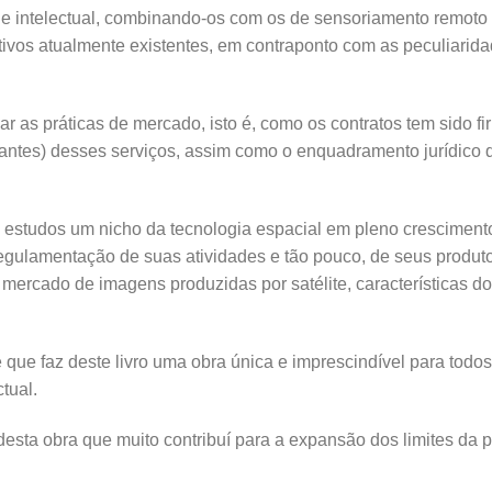
de intelectual, combinando-os com os de sensoriamento remoto 
tivos atualmente existentes, em contraponto com as peculiarid
r as práticas de mercado, isto é, como os contratos tem sido fi
ntes) desses serviços, assim como o enquadramento jurídico q
e estudos um nicho da tecnologia espacial em pleno cresciment
regulamentação de suas atividades e tão pouco, de seus produt
o mercado de imagens produzidas por satélite, características 
que faz deste livro uma obra única e imprescindível para todos o
tual.
desta obra que muito contribuí para a expansão dos limites da p