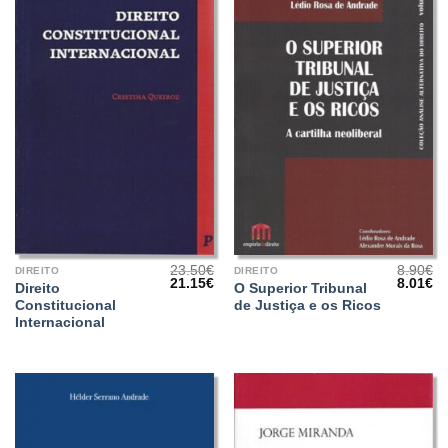
23.50
€
8.90
€
DIREITO
DIREITO
O
O
O
O
21.15
€
8.01
€
Direito
O Superior Tribunal
preço
preço
preço
pr
Constitucional
de Justiça e os Ricos
original
atual
origina
at
era:
é:
era:
é:
Internacional
23.50€.
21.15€.
8.90€.
8.