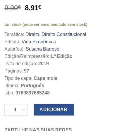
O
O
9.90
8.91
€
€
preço
preço
original
atual
Em stock (pode ser encomendado sem stock)
era:
é:
9.90€.
8.91€.
Temática:
Direito
,
Direito Constitucional
Editora:
Vida Económica
Autor(es):
Susana Barroso
Edição/Reimpressão:
1.ª Edição
Data de edição:
2019
Páginas:
97
Tipo de capa:
Capa mole
Idioma:
Português
Isbn:
9789897685248
Quantidade de O Abuso do Direito de Ação
ADICIONAR
PARTILHE NAS SUAS REDES