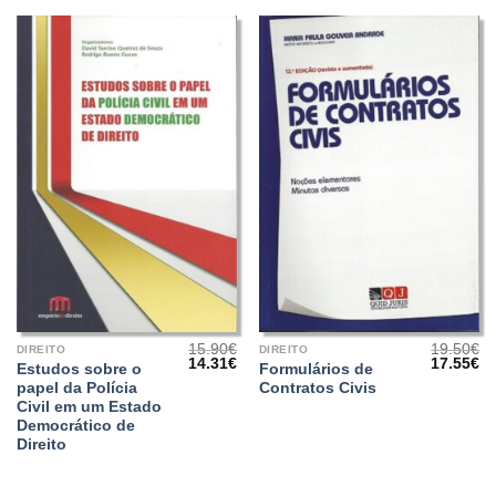
14.90€.
13.41€.
27.50€.
24
15.90
€
19.50
€
DIREITO
DIREITO
O
O
O
O
14.31
€
17.55
€
Estudos sobre o
Formulários de
preço
preço
preço
pr
papel da Polícia
Contratos Civis
original
atual
original
at
era:
é:
era:
é:
Civil em um Estado
15.90€.
14.31€.
19.50€.
17
Democrático de
Direito