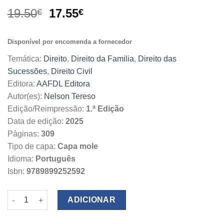
O
O
19.50
17.55
€
€
preço
preço
original
atual
Disponível por encomenda a fornecedor
era:
é:
19.50€.
17.55€.
Temática:
Direito
,
Direito da Familia
,
Direito das
Sucessões
,
Direito Civil
Editora:
AAFDL Editora
Autor(es):
Nelson Tereso
Edição/Reimpressão:
1.ª Edição
Data de edição:
2025
Páginas:
309
Tipo de capa:
Capa mole
Idioma:
Português
Isbn:
9789899252592
Quantidade de Os Testamentos
ADICIONAR