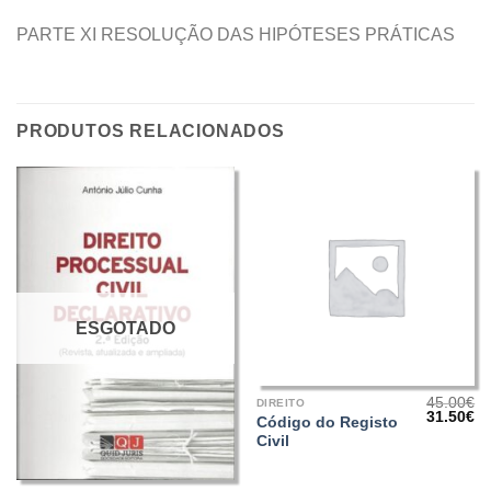
PARTE XI RESOLUÇÃO DAS HIPÓTESES PRÁTICAS
PRODUTOS RELACIONADOS
ESGOTADO
45.00
€
DIREITO
O
O
31.50
€
Código do Registo
preço
pr
Civil
original
at
era:
é:
45.00€.
31