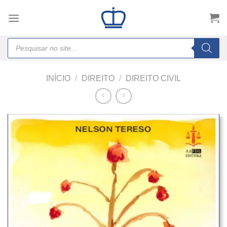
Skip
to
content
Products
search
INÍCIO
/
DIREITO
/
DIREITO CIVIL