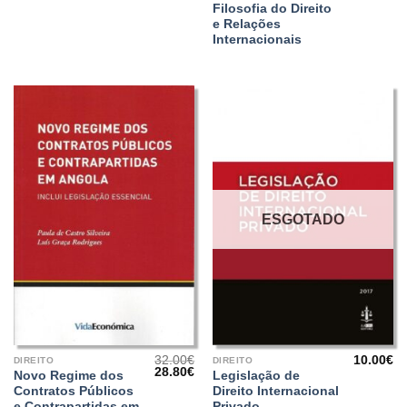
30.00€.
27.00€.
20.90€.
18
Filosofia do Direito
e Relações
Internacionais
ESGOTADO
32.00
€
10.00
€
DIREITO
DIREITO
O
O
28.80
€
Novo Regime dos
Legislação de
preço
preço
Contratos Públicos
Direito Internacional
original
atual
era:
é:
e Contrapartidas em
Privado