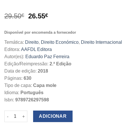
O
O
29.50
26.55
€
€
preço
preço
original
atual
Disponível por encomenda a fornecedor
era:
é:
29.50€.
26.55€.
Temática:
Direito
,
Direito Económico
,
Direito Internacional
Editora:
AAFDL Editora
Autor(es):
Eduardo Paz Ferreira
Edição/Reimpressão:
2.ª Edição
Data de edição:
2018
Páginas:
630
Tipo de capa:
Capa mole
Idioma:
Português
Isbn:
9789726297598
Quantidade de Integração e Direito Económico Europeu
ADICIONAR