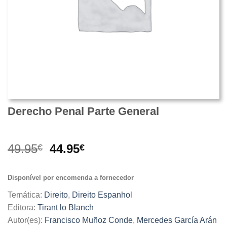
Derecho Penal Parte General
O
O
49.95
44.95
€
€
preço
preço
original
atual
Disponível por encomenda a fornecedor
era:
é:
49.95€.
44.95€.
Temática:
Direito
,
Direito Espanhol
Editora:
Tirant lo Blanch
Autor(es):
Francisco Muñoz Conde
,
Mercedes García Arán