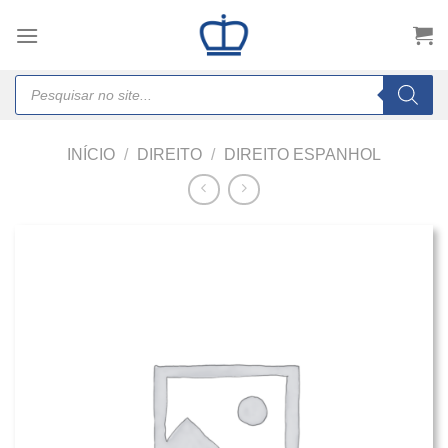
Skip
to
content
Products
search
INÍCIO
/
DIREITO
/
DIREITO ESPANHOL