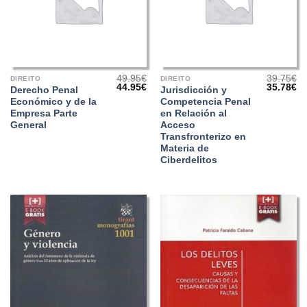
49.95
€
39.75
€
DIREITO
DIREITO
O
O
O
O
44.95
€
35.78
€
Derecho Penal
Jurisdicción y
preço
preço
preço
pr
Económico y de la
Competencia Penal
original
atual
original
at
era:
é:
era:
é:
Empresa Parte
en Relación al
49.95€.
44.95€.
39.75€.
35
General
Acceso
Transfronterizo en
Materia de
Ciberdelitos