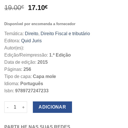
O
O
19.00
17.10
€
€
preço
preço
original
atual
Disponível por encomenda a fornecedor
era:
é:
19.00€.
17.10€.
Temática:
Direito
,
Direito Fiscal e tributário
Editora:
Quid Juris
Autor(es):
Edição/Reimpressão:
1.ª Edição
Data de edição:
2015
Páginas:
256
Tipo de capa:
Capa mole
Idioma:
Português
Isbn:
9789727247233
Quantidade de Recursos do Contencioso Tributário
ADICIONAR
PARTILHE NAS SUAS REDES