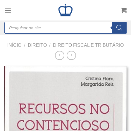
Skip
to
content
Products
search
INÍCIO
/
DIREITO
/
DIREITO FISCAL E TRIBUTÁRIO