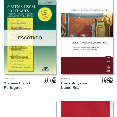
ESGOTADO
39.50
€
17.50
€
DIREITO
DIREITO
O
O
O
O
35.55
€
15.75
€
Sistema Fiscal
Constituição e
preço
preço
preço
pr
Português
Lucro Real
original
atual
original
at
era:
é:
era:
é:
39.50€.
35.55€.
17.50€.
15