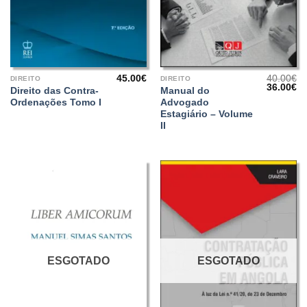
45.00
€
40.00
€
DIREITO
DIREITO
O
O
36.00
€
Direito das Contra-
Manual do
preço
pr
Ordenações Tomo I
Advogado
original
at
era:
é:
Estagiário – Volume
40.00€.
36
II
ESGOTADO
ESGOTADO