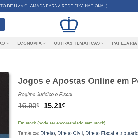
CUSTO DE UMA CHAMADA PARA A REDE FIXA NACIONAL)
ÃO
ECONOMIA
OUTRAS TEMÁTICAS
PAPELARIA
Jogos e Apostas Online em P
Regime Jurídico e Fiscal
O
O
16.90
15.21
€
€
preço
preço
original
atual
Em stock (pode ser encomendado sem stock)
era:
é:
16.90€.
15.21€.
Temática:
Direito
,
Direito Civil
,
Direito Fiscal e tributári