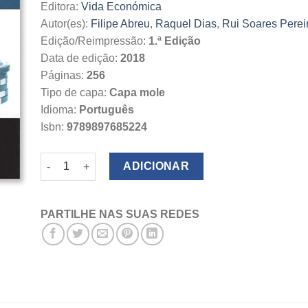
Editora:
Vida Económica
Autor(es):
Filipe Abreu
,
Raquel Dias
,
Rui Soares Perei
Edição/Reimpressão:
1.ª Edição
Data de edição:
2018
Páginas:
256
Tipo de capa:
Capa mole
Idioma:
Português
Isbn:
9789897685224
Quantidade de Jogos e Apostas Online em Portugal
ADICIONAR
PARTILHE NAS SUAS REDES