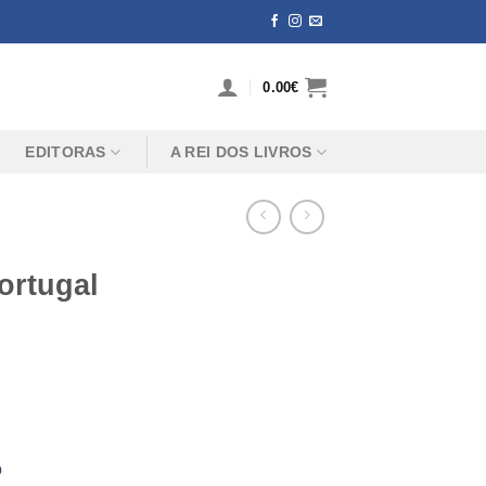
0.00
€
EDITORAS
A REI DOS LIVROS
ortugal
o