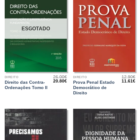
ESGOTADO
26.00
€
12.90
€
DIREITO
DIREITO
O
O
O
O
20.80
€
11.61
€
Direito das Contra-
Prova Penal Estado
preço
preço
preço
pr
Ordenações Tomo II
Democrático de
original
atual
original
at
era:
é:
era:
é:
Direito
26.00€.
20.80€.
12.90€.
11