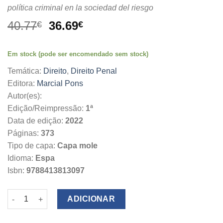
política criminal en la sociedad del riesgo
O
O
40.77
36.69
€
€
preço
preço
original
atual
Em stock (pode ser encomendado sem stock)
era:
é:
40.77€.
36.69€.
Temática:
Direito
,
Direito Penal
Editora:
Marcial Pons
Autor(es):
Edição/Reimpressão:
1ª
Data de edição:
2022
Páginas:
373
Tipo de capa:
Capa mole
Idioma:
Espa
Isbn:
9788413813097
Quantidade de Derecho penal y riesgo
ADICIONAR