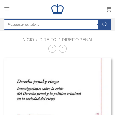
Skip
to
content
Products
search
INÍCIO
/
DIREITO
/
DIREITO PENAL