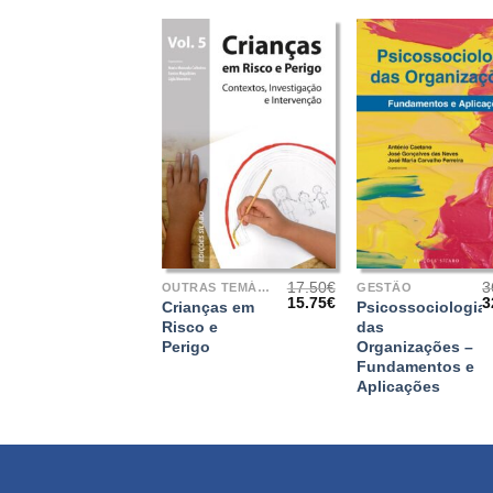
+
+
17.50
€
3
OUTRAS TEMÁTICAS
GESTÃO
O
O
15.75
€
3
Crianças em
Psicossociologia
preço
preço
p
Risco e
das
original
atual
o
Perigo
Organizações –
era:
é:
e
17.50€.
15.75€.
3
Fundamentos e
Aplicações