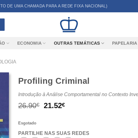
CUSTO DE UMA CHAMADA PARA A REDE FIXA NACIONAL)
ÃO
ECONOMIA
OUTRAS TEMÁTICAS
PAPELARIA
OLOGIA
Profiling Criminal
Introdução à Análise Comportamental no Contexto Inve
O
O
26.90
21.52
€
€
preço
preço
original
atual
Esgotado
era:
é:
26.90€.
21.52€.
PARTILHE NAS SUAS REDES