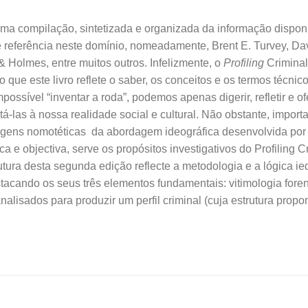
uma compilação, sintetizada e organizada da informação dispon
de referência neste domínio, nomeadamente, Brent E. Turvey, D
 Holmes, entre muitos outros. Infelizmente, o
Profiling
Criminal
o que este livro reflete o saber, os conceitos e os termos técnic
ossível “inventar a roda”, podemos apenas digerir, refletir e 
á-las à nossa realidade social e cultural. Não obstante, importa
agens nomotéticas da abordagem ideográfica desenvolvida por
ca e objectiva, serve os propósitos investigativos do Profiling 
utura desta segunda edição reflecte a metodologia e a lógica 
acando os seus três elementos fundamentais: vitimologia foren
alisados para produzir um perfil criminal (cuja estrutura propom