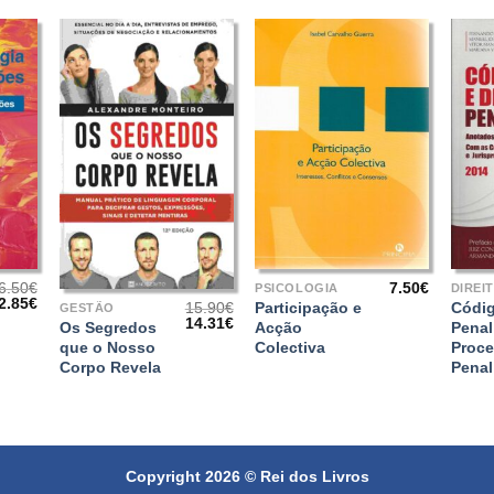
+
+
+
6.50
€
7.50
€
PSICOLOGIA
DIREI
O
O
2.85
€
Participação e
Códi
15.90
€
GESTÃO
reço
preço
O
O
14.31
€
Acção
Penal
Os Segredos
riginal
atual
preço
preço
Colectiva
Proc
que o Nosso
ra:
é:
original
atual
6.50€.
32.85€.
Penal
Corpo Revela
era:
é:
15.90€.
14.31€.
Copyright 2026 ©
Rei dos Livros