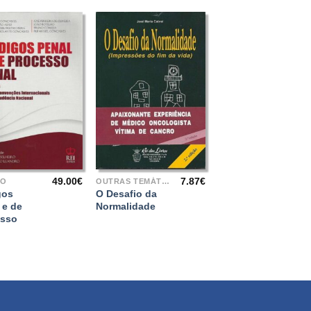
+
49.00
€
7.87
€
TO
OUTRAS TEMÁTICAS
gos
O Desafio da
 e de
Normalidade
esso