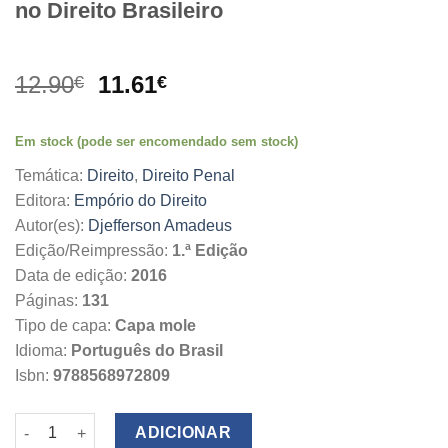
no Direito Brasileiro
O
O
12.90
11.61
€
€
preço
preço
original
atual
Em stock (pode ser encomendado sem stock)
era:
é:
12.90€.
11.61€.
Temática:
Direito
,
Direito Penal
Editora:
Empório do Direito
Autor(es):
Djefferson Amadeus
Edição/Reimpressão:
1.ª Edição
Data de edição:
2016
Páginas:
131
Tipo de capa:
Capa mole
Idioma:
Português do Brasil
Isbn:
9788568972809
Quantidade de Ensaios sobre Processo Penal, Hermenêutica e a 
ADICIONAR