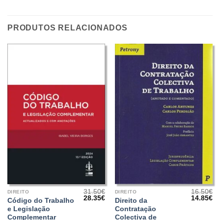
PRODUTOS RELACIONADOS
31.50
€
16.50
€
DIREITO
DIREITO
O
O
O
O
28.35
€
14.85
€
Código do Trabalho
Direito da
preço
preço
preço
pr
e Legislação
Contratação
original
atual
original
at
era:
é:
era:
é:
Complementar
Colectiva de