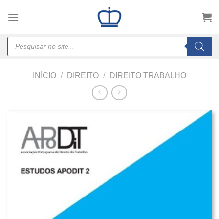
Skip
to
content
Products
search
INÍCIO
/
DIREITO
/
DIREITO TRABALHO