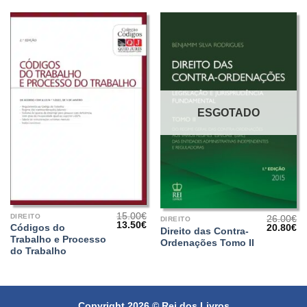
ESGOTADO
15.00
€
DIREITO
26.00
€
DIREITO
O
O
13.50
€
O
O
Códigos do
20.80
€
Direito das Contra-
preço
preço
preço
pr
Trabalho e Processo
original
atual
Ordenações Tomo II
original
at
era:
é:
do Trabalho
era:
é:
15.00€.
13.50€.
26.00€.
20
Copyright 2026 ©
Rei dos Livros