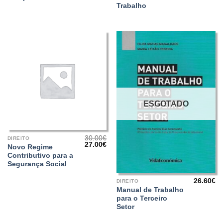
31.50€.
28.35€.
16.50€.
14
Trabalho
ESGOTADO
30.00
€
DIREITO
O
O
27.00
€
Novo Regime
preço
preço
Contributivo para a
original
atual
era:
é:
Segurança Social
30.00€.
27.00€.
26.60
€
DIREITO
Manual de Trabalho
para o Terceiro
Setor