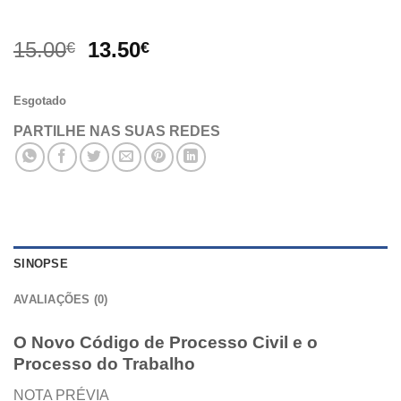
O
O
15.00
13.50
€
€
preço
preço
original
atual
Esgotado
era:
é:
15.00€.
13.50€.
PARTILHE NAS SUAS REDES
SINOPSE
AVALIAÇÕES (0)
O Novo Código de Processo Civil e o
Processo do Trabalho
NOTA PRÉVIA