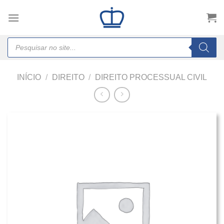
Skip
to
content
Products
search
INÍCIO
/
DIREITO
/
DIREITO PROCESSUAL CIVIL