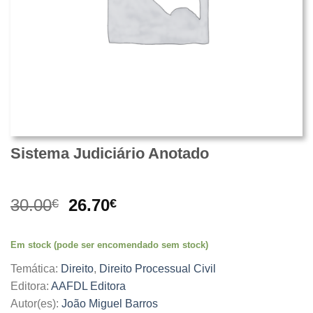
Sistema Judiciário Anotado
O
O
30.00
26.70
€
€
preço
preço
original
atual
Em stock (pode ser encomendado sem stock)
era:
é:
30.00€.
26.70€.
Temática:
Direito
,
Direito Processual Civil
Editora:
AAFDL Editora
Autor(es):
João Miguel Barros