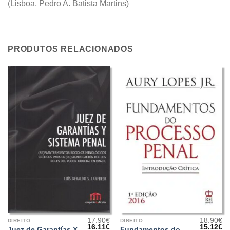
(Lisboa, Pedro A. Batista Martins)
PRODUTOS RELACIONADOS
17.90
€
18.90
€
DIREITO
DIREITO
O
O
O
O
16.11
€
15.12
€
Juez de Garantías Y
Fundamentos do