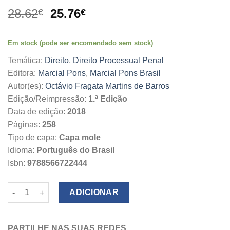
O
O
28.62
25.76
€
€
preço
preço
original
atual
Em stock (pode ser encomendado sem stock)
era:
é:
28.62€.
25.76€.
Temática:
Direito
,
Direito Processual Penal
Editora:
Marcial Pons
,
Marcial Pons Brasil
Autor(es):
Octávio Fragata Martins de Barros
Edição/Reimpressão:
1.ª Edição
Data de edição:
2018
Páginas:
258
Tipo de capa:
Capa mole
Idioma:
Português do Brasil
Isbn:
9788566722444
Quantidade de Como Julgam os Árbitros
ADICIONAR
PARTILHE NAS SUAS REDES