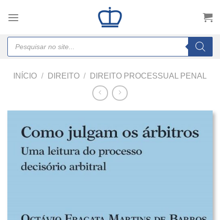
Skip
to
content
Products
search
INÍCIO
/
DIREITO
/
DIREITO PROCESSUAL PENAL