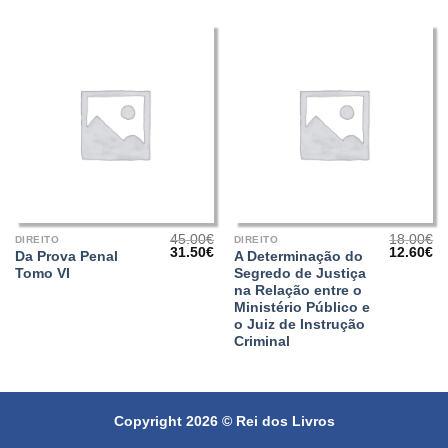
45.00
€
18.00
€
DIREITO
DIREITO
O
O
O
O
31.50
€
12.60
€
Da Prova Penal
A Determinação do
preço
preço
preço
pr
Tomo VI
Segredo de Justiça
original
atual
original
at
era:
é:
era:
é:
na Relação entre o
45.00€.
31.50€.
18.00€.
12
Ministério Público e
o Juiz de Instrução
Criminal
Copyright 2026 ©
Rei dos Livros