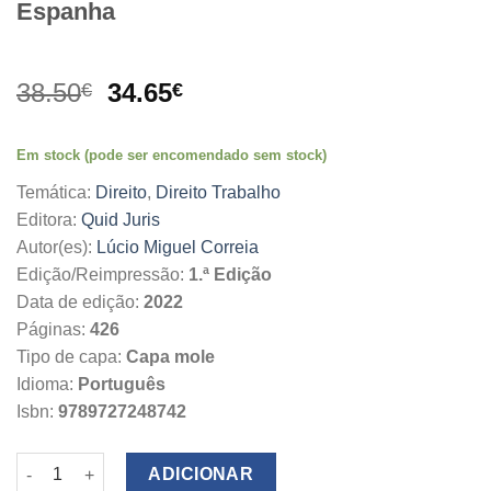
Espanha
O
O
38.50
34.65
€
€
preço
preço
original
atual
Em stock (pode ser encomendado sem stock)
era:
é:
38.50€.
34.65€.
Temática:
Direito
,
Direito Trabalho
Editora:
Quid Juris
Autor(es):
Lúcio Miguel Correia
Edição/Reimpressão:
1.ª Edição
Data de edição:
2022
Páginas:
426
Tipo de capa:
Capa mole
Idioma:
Português
Isbn:
9789727248742
Quantidade de Regime Jurídico dos Praticantes Desportivos Pr
ADICIONAR