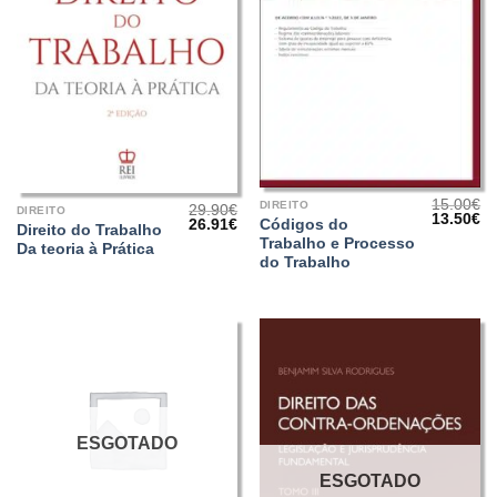
15.00
€
DIREITO
29.90
€
DIREITO
O
O
13.50
€
O
O
Códigos do
26.91
€
Direito do Trabalho
preço
pr
preço
preço
Trabalho e Processo
original
at
Da teoria à Prática
original
atual
era:
é:
do Trabalho
era:
é:
15.00€.
13
29.90€.
26.91€.
ESGOTADO
ESGOTADO