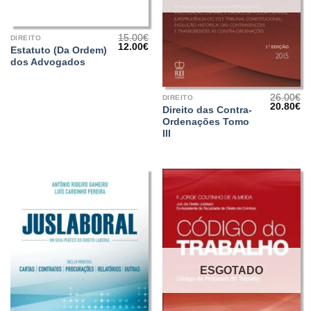
15.00
€
DIREITO
O
O
12.00
€
Estatuto (Da Ordem)
preço
preço
dos Advogados
original
atual
era:
é:
15.00€.
12.00€.
26.00
€
DIREITO
O
O
20.80
€
Direito das Contra-
preço
pr
Ordenações Tomo
original
at
era:
é:
III
26.00€.
20
ESGOTADO