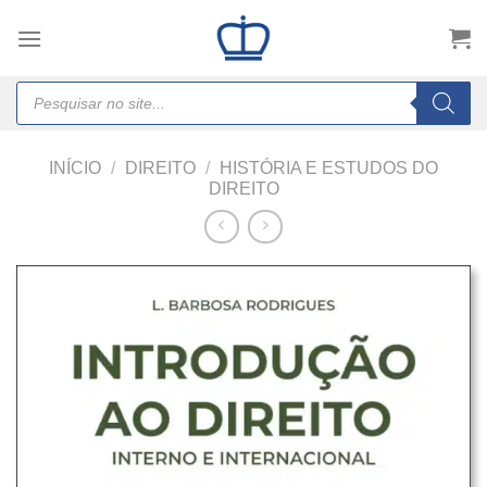
Skip
to
content
Products
search
INÍCIO
/
DIREITO
/
HISTÓRIA E ESTUDOS DO
DIREITO