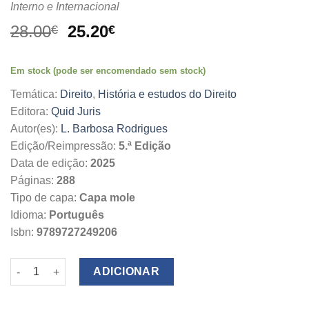
Interno e Internacional
O
O
28.00
25.20
€
€
preço
preço
original
atual
Em stock (pode ser encomendado sem stock)
era:
é:
28.00€.
25.20€.
Temática:
Direito
,
História e estudos do Direito
Editora:
Quid Juris
Autor(es):
L. Barbosa Rodrigues
Edição/Reimpressão:
5.ª Edição
Data de edição:
2025
Páginas:
288
Tipo de capa:
Capa mole
Idioma:
Português
Isbn:
9789727249206
Quantidade de Introdução ao Direito
ADICIONAR