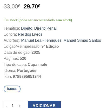
O
O
33.00
29.70
€
€
preço
preço
original
atual
Em stock (pode ser encomendado sem stock)
era:
é:
33.00€.
29.70€.
Temática:
Direito
,
Direito Penal
Editora:
Rei dos Livros
Autor(es):
Manuel Leal-Henriques
,
Manuel Simas Santos
Edição/Reimpressão:
9ª Edição
Data de edição:
2025
Páginas:
520
Tipo de capa:
Capa mole
Idioma:
Português
Isbn:
9789895651344
ÍNDICE
Quantidade de Noções de Direito Penal
ADICIONAR