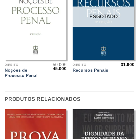
ESGOTADO
50.00
€
31.90
€
DIREITO
DIREITO
O
O
45.00
€
Noções de
Recursos Penais
preço
preço
Processo Penal
original
atual
era:
é:
50.00€.
45.00€.
PRODUTOS RELACIONADOS