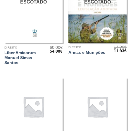
ESGOTADO
ESGOTADO
14.90
€
60.00
€
DIREITO
DIREITO
O
O
O
O
11.93
€
54.00
€
Armas e Munições
Liber Amicorum
preço
pr
preço
preço
Manuel Simas
original
at
original
atual
era:
é:
era:
é:
Santos
14.90€.
11
60.00€.
54.00€.