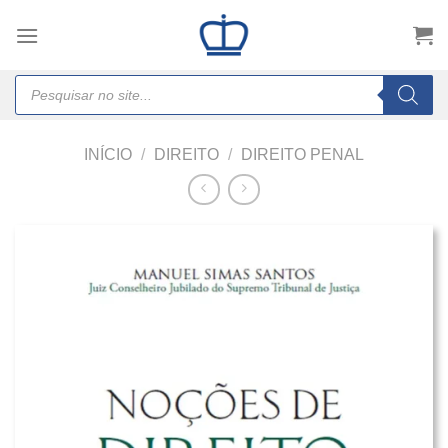
Skip
to
content
Products
search
INÍCIO
/
DIREITO
/
DIREITO PENAL