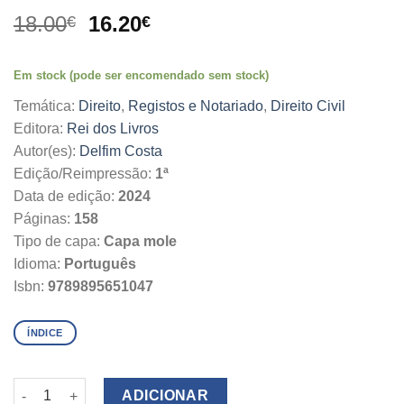
O
O
18.00
16.20
€
€
preço
preço
original
atual
Em stock (pode ser encomendado sem stock)
era:
é:
18.00€.
16.20€.
Temática:
Direito
,
Registos e Notariado
,
Direito Civil
Editora:
Rei dos Livros
Autor(es):
Delfim Costa
Edição/Reimpressão:
1ª
Data de edição:
2024
Páginas:
158
Tipo de capa:
Capa mole
Idioma:
Português
Isbn:
9789895651047
ÍNDICE
Quantidade de Documento Particular Autenticado
ADICIONAR