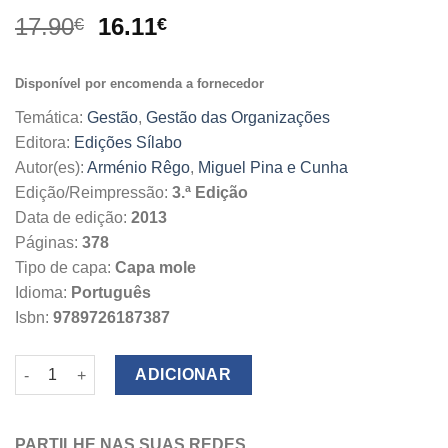
O
O
17.90
16.11
€
€
preço
preço
original
atual
Disponível por encomenda a fornecedor
era:
é:
17.90€.
16.11€.
Temática:
Gestão
,
Gestão das Organizações
Editora:
Edições Sílabo
Autor(es):
Arménio Rêgo
,
Miguel Pina e Cunha
Edição/Reimpressão:
3.ª Edição
Data de edição:
2013
Páginas:
378
Tipo de capa:
Capa mole
Idioma:
Português
Isbn:
9789726187387
Quantidade de Liderança Positiva
ADICIONAR
PARTILHE NAS SUAS REDES