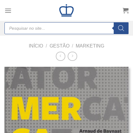
Skip
to
content
Products
search
INÍCIO
/
GESTÃO
/
MARKETING