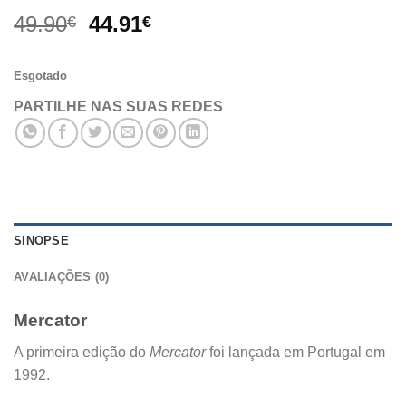
O
O
49.90
44.91
€
€
preço
preço
original
atual
Esgotado
era:
é:
49.90€.
44.91€.
PARTILHE NAS SUAS REDES
SINOPSE
AVALIAÇÕES (0)
Mercator
A primeira edição do
Mercator
foi lançada em Portugal em
1992.