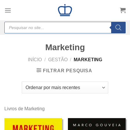
Skip
to
content
Products
search
Marketing
INÍCIO
/
GESTÃO
/
MARKETING
FILTRAR PESQUISA
Livros de Marketing