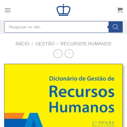
Skip
to
content
Products
search
INÍCIO
/
GESTÃO
/
RECURSOS HUMANOS