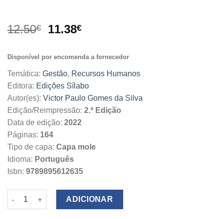
O
O
12.50
11.38
€
€
preço
preço
original
atual
Disponível por encomenda a fornecedor
era:
é:
12.50€.
11.38€.
Temática:
Gestão
,
Recursos Humanos
Editora:
Edições Sílabo
Autor(es):
Victor Paulo Gomes da Silva
Edição/Reimpressão:
2.ª Edição
Data de edição:
2022
Páginas:
164
Tipo de capa:
Capa mole
Idioma:
Português
Isbn:
9789895612635
Quantidade de Dicionário de Gestão de Recursos Humanos
ADICIONAR