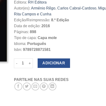
Editora:
RH Editora
Autor(es):
Arménio Rêgo
,
Carlos Cabral-Cardoso
,
Migu
Rita Campos e Cunha
Edição/Reimpressão:
8.ª Edição
Data de edição:
2016
Páginas:
898
Tipo de capa:
Capa mole
Idioma:
Português
Isbn:
9789728871581
Quantidade de Manual de Comportamento Organizaciona
ADICIONAR
PARTILHE NAS SUAS REDES