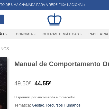
CUSTO DE UMA CHAMADA PARA A REDE FIXA NACIONAL)
ÃO
ECONOMIA
OUTRAS TEMÁTICAS
PAPELARIA
ANOS
Manual de Comportamento Or
O
O
49.50
44.55
€
€
preço
preço
original
atual
Disponível por encomenda a fornecedor
era:
é:
49.50€.
44.55€.
Temática:
Gestão
,
Recursos Humanos