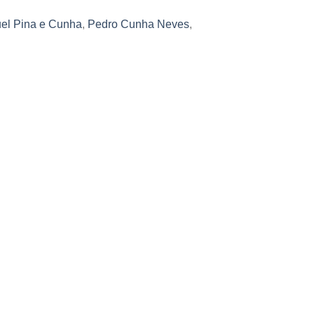
el Pina e Cunha
,
Pedro Cunha Neves
,
l e Gestão