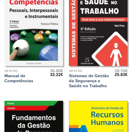
35.80
€
28.70
€
GESTÃO
GESTÃO
O
O
O
O
32.22
€
25.83
€
Manual de
Sistemas de Gestão
preço
preço
preço
pr
Competências
da Segurança e
original
atual
original
at
era:
é:
era:
é:
Saúde no Trabalho
35.80€.
32.22€.
28.70€.
25