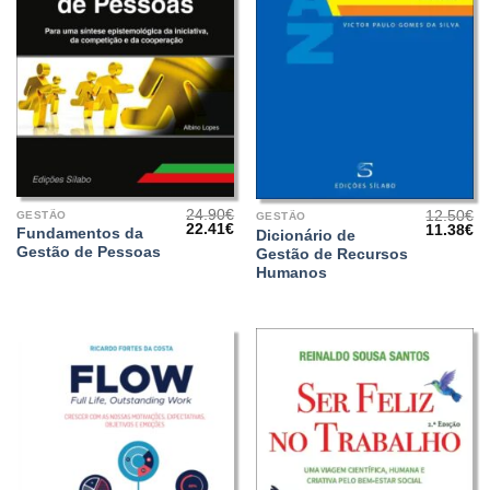
24.90
€
12.50
€
GESTÃO
GESTÃO
O
O
22.41
€
O
O
11.38
€
Fundamentos da
Dicionário de
preço
preço
preço
pr
Gestão de Pessoas
Gestão de Recursos
original
atual
original
at
era:
é:
era:
é:
Humanos
24.90€.
22.41€.
12.50€.
11