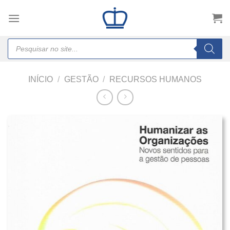
Skip
to
content
Products
search
INÍCIO
/
GESTÃO
/
RECURSOS HUMANOS