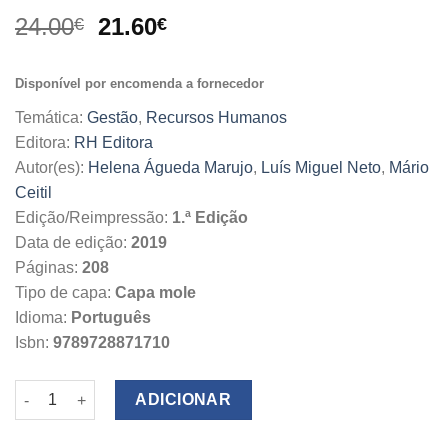
O
O
24.00
21.60
€
€
preço
preço
original
atual
Disponível por encomenda a fornecedor
era:
é:
24.00€.
21.60€.
Temática:
Gestão
,
Recursos Humanos
Editora:
RH Editora
Autor(es):
Helena Águeda Marujo
,
Luís Miguel Neto
,
Mário
Ceitil
Edição/Reimpressão:
1.ª Edição
Data de edição:
2019
Páginas:
208
Tipo de capa:
Capa mole
Idioma:
Português
Isbn:
9789728871710
Quantidade de Humanizar as Organizações
ADICIONAR