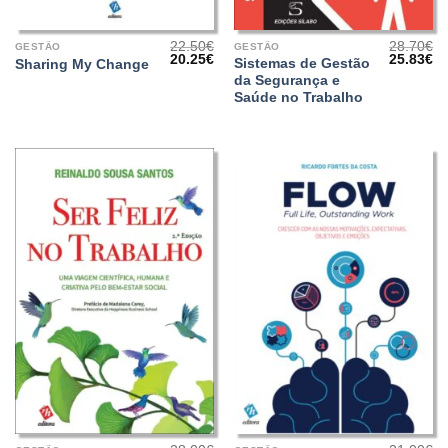
22.50
€
28.70
€
GESTÃO
GESTÃO
O
O
O
O
20.25
€
25.83
€
Sistemas de Gestão
Sharing My Change
preço
preço
preço
pr
da Segurança e
original
atual
original
at
era:
é:
era:
é:
Saúde no Trabalho
22.50€.
20.25€.
28.70€.
25