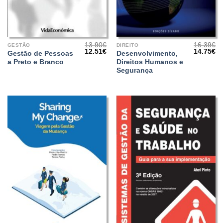
13.90
€
16.39
€
GESTÃO
DIREITO
O
O
O
O
12.51
€
14.75
€
Gestão de Pessoas
Desenvolvimento,
preço
preço
preço
pr
a Preto e Branco
Direitos Humanos e
original
atual
original
at
era:
é:
era:
é:
Segurança
13.90€.
12.51€.
16.39€.
14