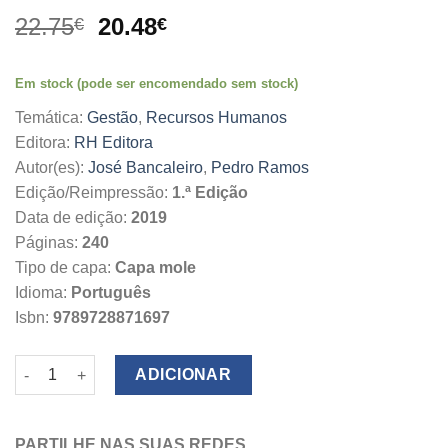
O
O
22.75
20.48
€
€
preço
preço
original
atual
Em stock (pode ser encomendado sem stock)
era:
é:
22.75€.
20.48€.
Temática:
Gestão
,
Recursos Humanos
Editora:
RH Editora
Autor(es):
José Bancaleiro
,
Pedro Ramos
Edição/Reimpressão:
1.ª Edição
Data de edição:
2019
Páginas:
240
Tipo de capa:
Capa mole
Idioma:
Português
Isbn:
9789728871697
Quantidade de Conta-me Estórias
ADICIONAR
PARTILHE NAS SUAS REDES