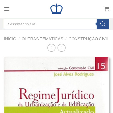
Skip
to
content
Products
search
INÍCIO
/
OUTRAS TEMÁTICAS
/
CONSTRUÇÃO CIVIL