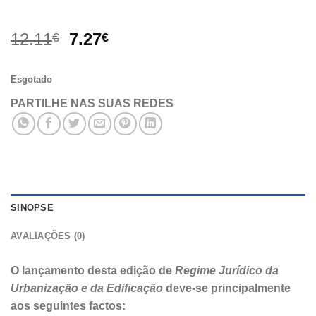
O
O
12.11
7.27
€
€
preço
preço
original
atual
Esgotado
era:
é:
12.11€.
7.27€.
PARTILHE NAS SUAS REDES
SINOPSE
AVALIAÇÕES (0)
O lançamento desta edição de
Regime Jurídico da
Urbanização e da Edificação
deve-se principalmente
aos seguintes factos: