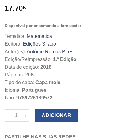
17.70
€
Disponível por encomenda a fornecedor
Temática:
Matemática
Editora:
Edições Sílabo
Autor(es):
António Ramos Pires
Edição/Reimpressão:
1.ª Edição
Data de edição:
2018
Páginas:
208
Tipo de capa:
Capa mole
Idioma:
Português
Isbn:
9789726189572
Quantidade de Estatística para a Qualidade
ADICIONAR
PARTILHE NAS SUAS REDES