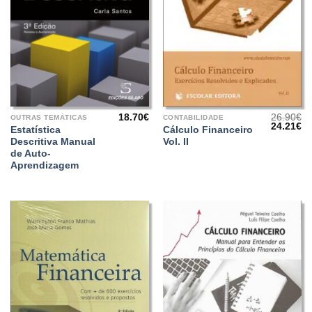
18.70
€
26.90
€
OUTRAS TEMÁTICAS
CONTABILIDADE
O
O
24.21
€
Estatística
Cálculo Financeiro
preço
pr
Descritiva Manual
Vol. II
original
at
era:
é:
de Auto-
26.90€.
24
Aprendizagem