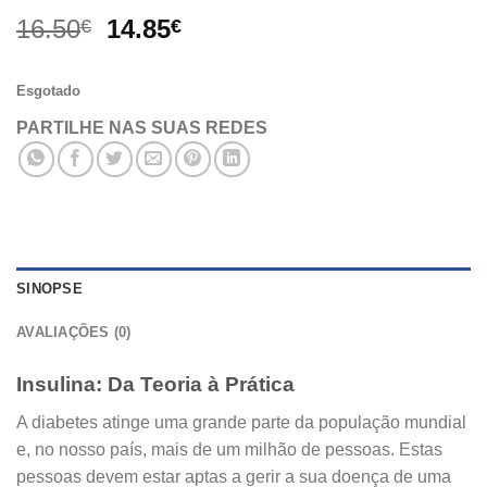
O
O
16.50
14.85
€
€
preço
preço
original
atual
Esgotado
era:
é:
16.50€.
14.85€.
PARTILHE NAS SUAS REDES
SINOPSE
AVALIAÇÕES (0)
Insulina: Da Teoria à Prática
A diabetes atinge uma grande parte da população mundial
e, no nosso país, mais de um milhão de pessoas. Estas
pessoas devem estar aptas a gerir a sua doença de uma