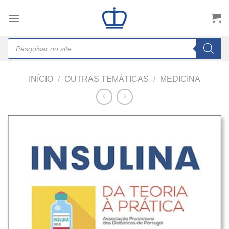
Skip
to
content
Products
search
INÍCIO
/
OUTRAS TEMÁTICAS
/
MEDICINA