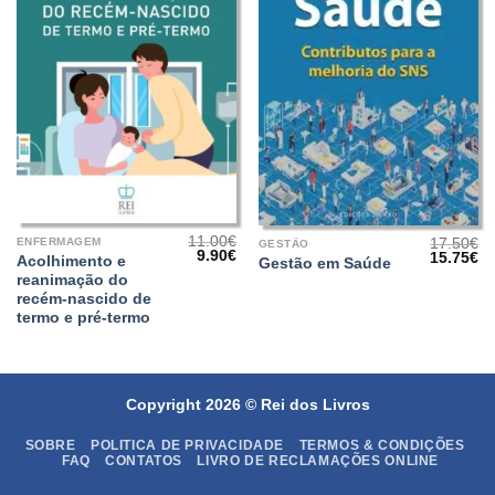
11.00
€
17.50
€
ENFERMAGEM
GESTÃO
O
O
9.90
€
O
O
15.75
€
Acolhimento e
Gestão em Saúde
preço
preço
preço
pr
reanimação do
original
atual
original
at
era:
é:
recém-nascido de
era:
é:
11.00€.
9.90€.
17.50€.
15
termo e pré-termo
Copyright 2026 ©
Rei dos Livros
SOBRE
POLITICA DE PRIVACIDADE
TERMOS & CONDIÇÕES
FAQ
CONTATOS
LIVRO DE RECLAMAÇÕES ONLINE