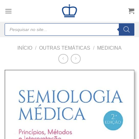
Skip
to
content
Products
search
INÍCIO
/
OUTRAS TEMÁTICAS
/
MEDICINA