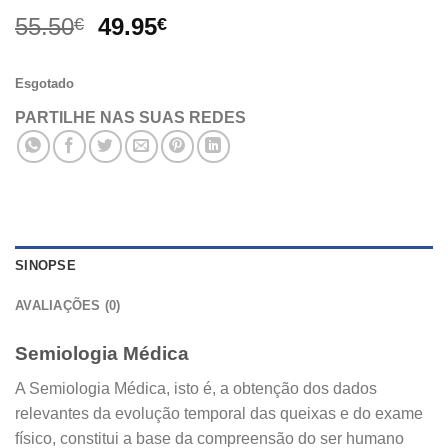
O
O
55.50
49.95
€
€
preço
preço
original
atual
Esgotado
era:
é:
55.50€.
49.95€.
PARTILHE NAS SUAS REDES
SINOPSE
AVALIAÇÕES (0)
Semiologia Médica
A Semiologia Médica, isto é, a obtenção dos dados
relevantes da evolução temporal das queixas e do exame
físico, constitui a base da compreensão do ser humano