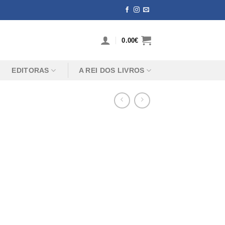
0.00
€
EDITORAS
A REI DOS LIVROS