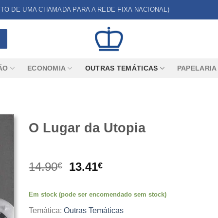
CUSTO DE UMA CHAMADA PARA A REDE FIXA NACIONAL)
ÃO
ECONOMIA
OUTRAS TEMÁTICAS
PAPELARIA
O Lugar da Utopia
O
O
14.90
13.41
€
€
preço
preço
original
atual
Em stock (pode ser encomendado sem stock)
era:
é:
14.90€.
13.41€.
Temática:
Outras Temáticas