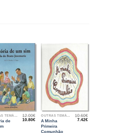
+
12.00
€
10.60
€
OUTRAS TEMÁTICAS
OUTRAS TEMÁTICAS
O
O
O
O
10.80
€
7.42
€
ria de
A Minha
preço
preço
preço
preço
im
Primeira
original
atual
original
atual
Comunhão
era:
é:
era:
é: