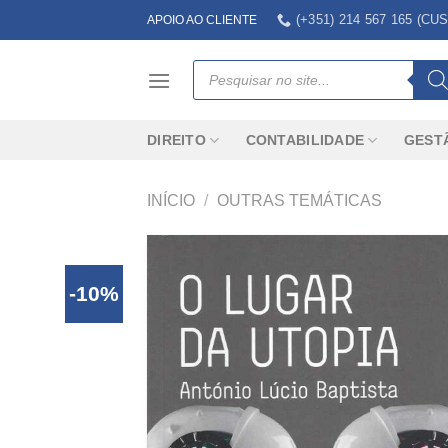
Skip
(+351) 214 567 165 (
APOIO AO CLIENTE
to
content
Products
search
DIREITO
CONTABILIDADE
GEST
INÍCIO
/
OUTRAS TEMÁTICAS
-10%