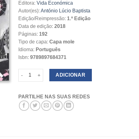
Editora:
Vida Económica
Autor(es):
António Lúcio Baptista
Edição/Reimpressão:
1.ª Edição
Data de edição:
2018
Páginas:
192
Tipo de capa:
Capa mole
Idioma:
Português
Isbn:
9789897684371
Quantidade de O Lugar da Utopia
ADICIONAR
PARTILHE NAS SUAS REDES