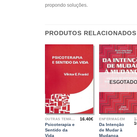
propondo soluções.
PRODUTOS RELACIONADOS
ESGOTAD
+
+
16.40
€
1
OUTRAS TEMÁTICAS
ENFERMAGEM
1
Psicoterapia e
Da Intenção
p
Sentido da
de Mudar à
o
Vida
Mudança
e