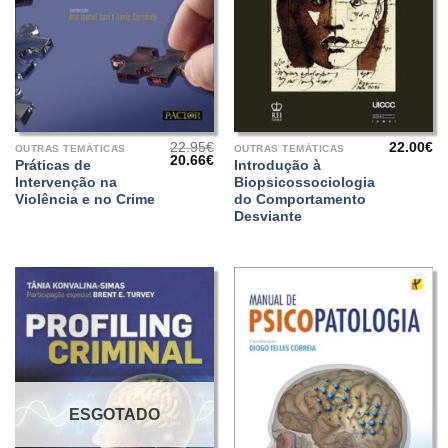
22.95
€
22.00
€
OUTRAS TEMÁTICAS
OUTRAS TEMÁTICAS
O
O
20.66
€
Práticas de
Introdução à
preço
preço
Intervenção na
Biopsicossociologia
original
atual
era:
é:
Violência e no Crime
do Comportamento
22.95€.
20.66€.
Desviante
ESGOTADO