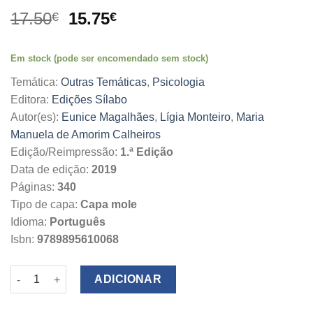
O
O
17.50
15.75
€
€
preço
preço
original
atual
Em stock (pode ser encomendado sem stock)
era:
é:
17.50€.
15.75€.
Temática:
Outras Temáticas
,
Psicologia
Editora:
Edições Sílabo
Autor(es):
Eunice Magalhães
,
Lígia Monteiro
,
Maria
Manuela de Amorim Calheiros
Edição/Reimpressão:
1.ª Edição
Data de edição:
2019
Páginas:
340
Tipo de capa:
Capa mole
Idioma:
Português
Isbn:
9789895610068
Quantidade de Crianças em Risco e Perigo
ADICIONAR