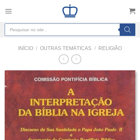
Skip
to
content
Products
search
INÍCIO
/
OUTRAS TEMÁTICAS
/
RELIGIÃO