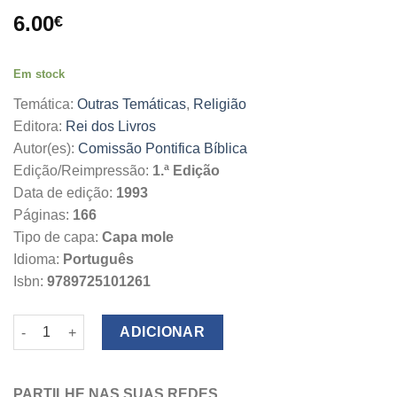
6.00
€
Em stock
Temática:
Outras Temáticas
,
Religião
Editora:
Rei dos Livros
Autor(es):
Comissão Pontifica Bíblica
Edição/Reimpressão:
1.ª Edição
Data de edição:
1993
Páginas:
166
Tipo de capa:
Capa mole
Idioma:
Português
Isbn:
9789725101261
Quantidade de A Interpretação da Bíblia na Igreja
ADICIONAR
PARTILHE NAS SUAS REDES