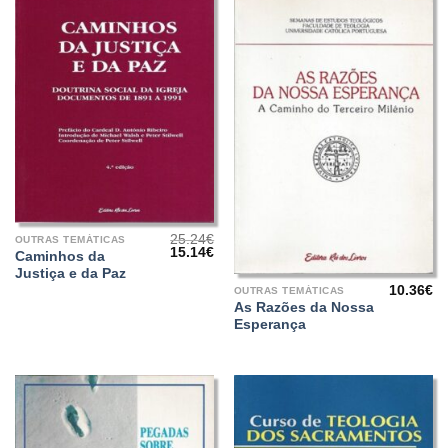
25.24
€
OUTRAS TEMÁTICAS
O
O
15.14
€
Caminhos da
preço
preço
Justiça e da Paz
original
atual
10.36
€
era:
é:
OUTRAS TEMÁTICAS
25.24€.
15.14€.
As Razões da Nossa
Esperança