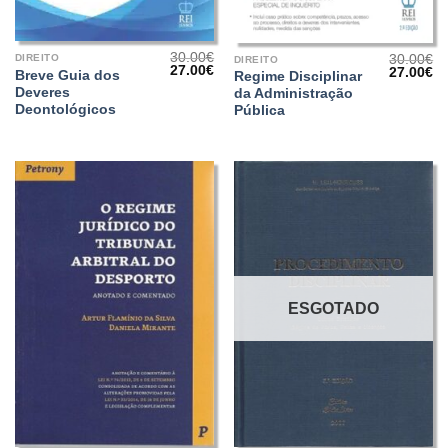
30.00
€
30.00
€
DIREITO
DIREITO
O
O
27.00
€
O
O
27.00
€
Breve Guia dos
Regime Disciplinar
preço
preço
preço
pr
Deveres
da Administração
original
atual
original
at
era:
é:
Deontológicos
era:
é:
Pública
30.00€.
27.00€.
30.00€.
27
ESGOTADO