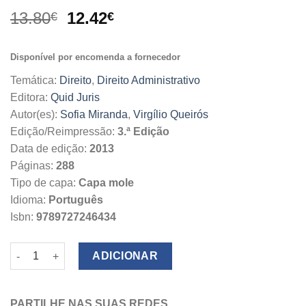
O
O
13.80
12.42
€
€
preço
preço
original
atual
Disponível por encomenda a fornecedor
era:
é:
13.80€.
12.42€.
Temática:
Direito
,
Direito Administrativo
Editora:
Quid Juris
Autor(es):
Sofia Miranda
,
Virgílio Queirós
Edição/Reimpressão:
3.ª Edição
Data de edição:
2013
Páginas:
288
Tipo de capa:
Capa mole
Idioma:
Português
Isbn:
9789727246434
Quantidade de Breviário de Latim–Português
ADICIONAR
PARTILHE NAS SUAS REDES