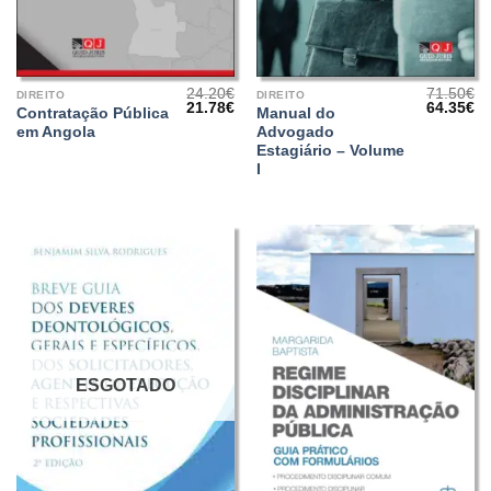
24.20
€
71.50
€
DIREITO
DIREITO
O
O
O
O
21.78
€
64.35
€
Contratação Pública
Manual do
preço
preço
preço
pr
em Angola
Advogado
original
atual
original
at
era:
é:
era:
é:
Estagiário – Volume
24.20€.
21.78€.
71.50€.
64
I
ESGOTADO