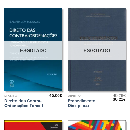
ESGOTADO
ESGOTADO
45.00
€
40.28
€
DIREITO
DIREITO
O
O
30.21
€
Direito das Contra-
Procedimento
preço
pr
Ordenações Tomo I
Disciplinar
original
at
era:
é:
40.28€.
30