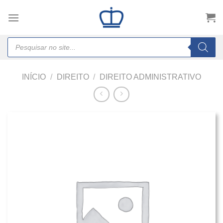
Skip
to
content
Products
search
INÍCIO
/
DIREITO
/
DIREITO ADMINISTRATIVO