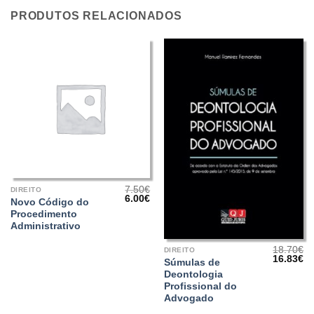
PRODUTOS RELACIONADOS
7.50
€
DIREITO
O
O
6.00
€
Novo Código do
preço
preço
Procedimento
original
atual
era:
é:
Administrativo
7.50€.
6.00€.
18.70
€
DIREITO
O
O
16.83
€
Súmulas de
preço
pr
Deontologia
original
at
era:
é:
Profissional do
18.70€.
16
Advogado