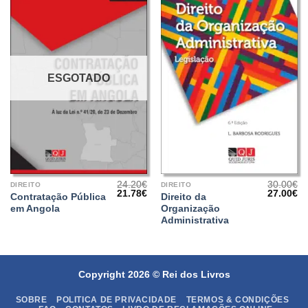
ESGOTADO
24.20
€
30.00
€
DIREITO
DIREITO
O
O
O
O
21.78
€
27.00
€
Contratação Pública
Direito da
preço
preço
preço
pr
em Angola
Organização
original
atual
original
at
era:
é:
era:
é:
Administrativa
24.20€.
21.78€.
30.00€.
27
Copyright 2026 ©
Rei dos Livros
SOBRE
POLITICA DE PRIVACIDADE
TERMOS & CONDIÇÕES