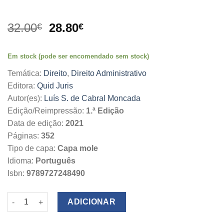
O
O
32.00
28.80
€
€
preço
preço
original
atual
Em stock (pode ser encomendado sem stock)
era:
é:
32.00€.
28.80€.
Temática:
Direito
,
Direito Administrativo
Editora:
Quid Juris
Autor(es):
Luís S. de Cabral Moncada
Edição/Reimpressão:
1.ª Edição
Data de edição:
2021
Páginas:
352
Tipo de capa:
Capa mole
Idioma:
Português
Isbn:
9789727248490
Quantidade de O Contrato Administrativo e a Autoridade da Ad
ADICIONAR