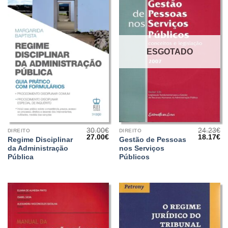
ESGOTADO
30.00
€
24.23
€
DIREITO
DIREITO
O
O
O
O
27.00
€
18.17
€
Regime Disciplinar
Gestão de Pessoas
preço
preço
preço
pr
da Administração
nos Serviços
original
atual
original
at
era:
é:
era:
é:
Pública
Públicos
30.00€.
27.00€.
24.23€.
18