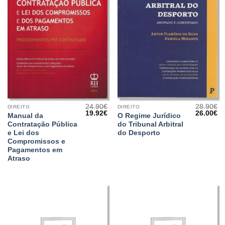
24.90
€
28.90
€
DIREITO
DIREITO
O
O
O
O
19.92
€
26.00
€
Manual da
O Regime Jurídico
preço
preço
preço
pr
Contratação Pública
do Tribunal Arbitral
original
atual
original
at
era:
é:
era:
é:
e Lei dos
do Desporto
24.90€.
19.92€.
28.90€.
26
Compromissos e
Pagamentos em
Atraso