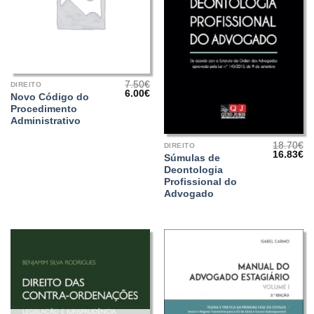
7.50
€
DIREITO
O
O
6.00
€
Novo Código do
preço
preço
Procedimento
original
atual
era:
é:
Administrativo
7.50€.
6.00€.
18.70
€
DIREITO
O
O
16.83
€
Súmulas de
preço
pr
Deontologia
original
at
era:
é:
Profissional do
18.70€.
16
Advogado