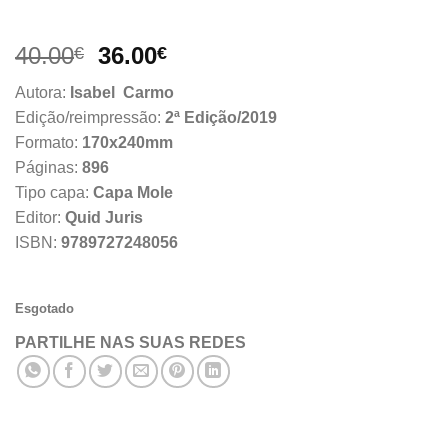
O
O
40.00
36.00
€
€
preço
preço
Autora:
Isabel Carmo
original
atual
Edição/reimpressão:
2ª Edição/2019
era:
é:
Formato:
170x240mm
40.00€.
36.00€.
Páginas:
896
Tipo capa:
Capa Mole
Editor:
Quid Juris
ISBN:
9789727248056
Esgotado
PARTILHE NAS SUAS REDES