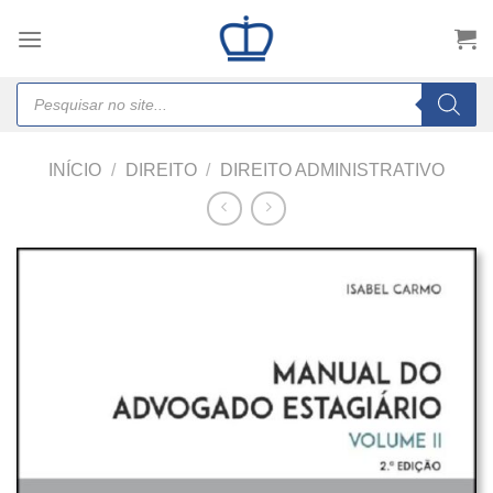
Skip
to
content
Products
search
INÍCIO
/
DIREITO
/
DIREITO ADMINISTRATIVO