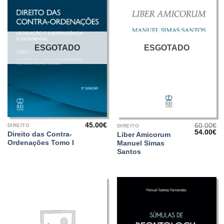
ESGOTADO
ESGOTADO
45.00
€
60.00
€
DIREITO
DIREITO
O
O
54.00
€
Direito das Contra-
Liber Amicorum
preço
pr
Ordenações Tomo I
Manuel Simas
original
at
era:
é:
Santos
60.00€.
54