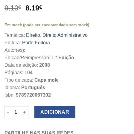
O
O
9.10
8.19
€
€
preço
preço
original
atual
Em stock (pode ser encomendado sem stock)
era:
é:
9.10€.
8.19€.
Temática:
Direito
,
Direito Administrativo
Editora:
Porto Editora
Autor(es):
Edição/Reimpressão:
1.ª Edição
Data de edição:
2008
Páginas:
104
Tipo de capa:
Capa mole
Idioma:
Português
Isbn:
9789720067302
Quantidade de Legislação Fundamental do Ambiente
ADICIONAR
PARTILHE NAS SUAS REDES