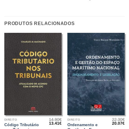
PRODUTOS RELACIONADOS
14.90
€
22.30
€
DIREITO
DIREITO
O
O
O
O
13.41
€
20.07
€
Código Tributário
Ordenamento e
preço
preço
preço
pr