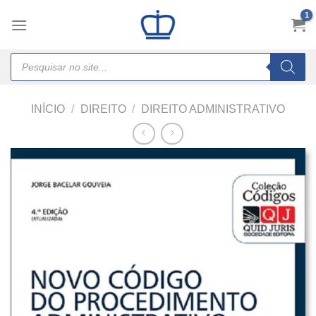
Skip
to
content
Products
search
INÍCIO
/
DIREITO
/
DIREITO ADMINISTRATIVO