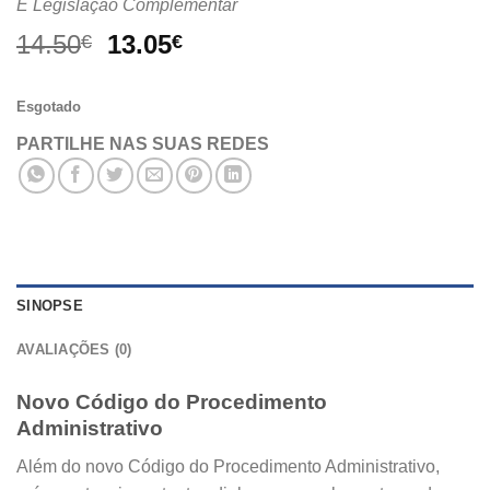
E Legislação Complementar
O
O
14.50
13.05
€
€
preço
preço
original
atual
Esgotado
era:
é:
14.50€.
13.05€.
PARTILHE NAS SUAS REDES
SINOPSE
AVALIAÇÕES (0)
Novo Código do Procedimento
Administrativo
Além do novo Código do Procedimento Administrativo,