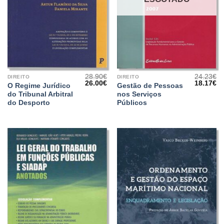
28.90
€
24.23
€
DIREITO
DIREITO
O
O
O
O
26.00
€
18.17
€
O Regime Jurídico
Gestão de Pessoas
preço
preço
preço
pr
do Tribunal Arbitral
nos Serviços
original
atual
original
at
era:
é:
era:
é:
do Desporto
Públicos
28.90€.
26.00€.
24.23€.
18