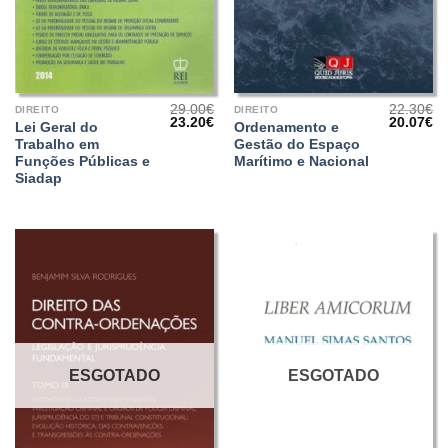
29.00
€
22.30
€
DIREITO
DIREITO
O
O
O
O
23.20
€
20.07
€
Lei Geral do
Ordenamento e
preço
preço
preço
pr
Trabalho em
Gestão do Espaço
original
atual
original
at
era:
é:
era:
é:
Funções Públicas e
Marítimo e Nacional
29.00€.
23.20€.
22.30€.
20
Siadap
ESGOTADO
ESGOTADO