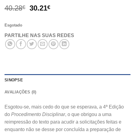
O
O
40.28
30.21
€
€
preço
preço
original
atual
Esgotado
era:
é:
40.28€.
30.21€.
PARTILHE NAS SUAS REDES
SINOPSE
AVALIAÇÕES (0)
Esgotou-se, mais cedo do que se esperava, a 4ª Edição
do
Procedimento Disciplinar
, o que obrigou a uma
reimpressão do texto para acudir a solicitações feitas e
enquanto não se desse por concluída a preparação de