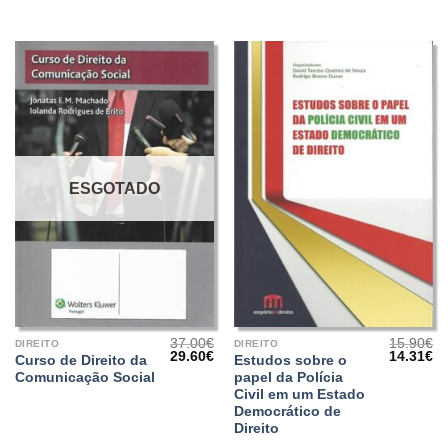
era:
é:
era:
é:
16.50€.
14
20.19€.
14.14€.
ESGOTADO
37.00
€
15.90
€
DIREITO
DIREITO
O
O
O
O
29.60
€
14.31
€
Curso de Direito da
Estudos sobre o
preço
preço
preço
pr
Comunicação Social
papel da Polícia
original
atual
original
at
era:
é:
era:
é:
Civil em um Estado
37.00€.
29.60€.
15.90€.
14
Democrático de
Direito