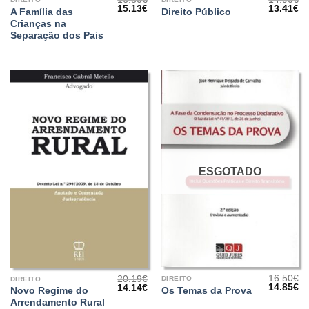
O
O
O
O
15.13
€
13.41
€
A Família das
Direito Público
preço
preço
preço
pr
Crianças na
original
atual
original
at
era:
é:
era:
é:
Separação dos Pais
16.80€.
15.13€.
14.90€.
13
ESGOTADO
16.50
€
20.19
€
DIREITO
DIREITO
O
O
O
O
14.85
€
14.14
€
Os Temas da Prova
Novo Regime do
preço
pr
preço
preço
Arrendamento Rural
original
at
original
atual