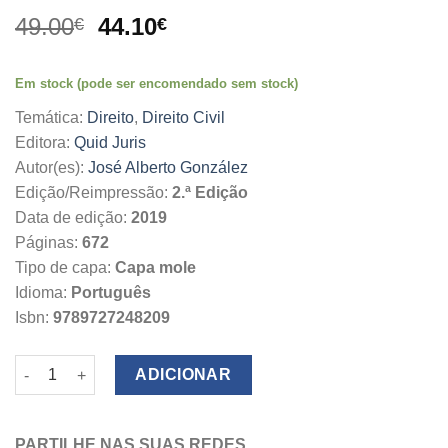
O
O
49.00
44.10
€
€
preço
preço
original
atual
Em stock (pode ser encomendado sem stock)
era:
é:
49.00€.
44.10€.
Temática:
Direito
,
Direito Civil
Editora:
Quid Juris
Autor(es):
José Alberto González
Edição/Reimpressão:
2.ª Edição
Data de edição:
2019
Páginas:
672
Tipo de capa:
Capa mole
Idioma:
Português
Isbn:
9789727248209
Quantidade de Código Civil Anotado - Volume I
ADICIONAR
PARTILHE NAS SUAS REDES