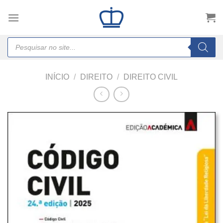
Skip
to
content
Products
search
INÍCIO
/
DIREITO
/
DIREITO CIVIL