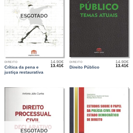
ESGOTADO
14.90
€
14.90
€
DIREITO
DIREITO
O
O
O
O
13.41
€
13.41
€
Crítica da pena e
Direito Público
preço
preço
preço
pr
justiça restaurativa
original
atual
original
at
era:
é:
era:
é:
14.90€.
13.41€.
14.90€.
13
ESGOTADO