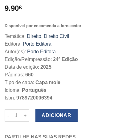
9.90
€
Disponível por encomenda a fornecedor
Temática:
Direito
,
Direito Civil
Editora:
Porto Editora
Autor(es):
Porto Editora
Edição/Reimpressão:
24ª Edição
Data de edição:
2025
Páginas:
660
Tipo de capa:
Capa mole
Idioma:
Português
Isbn:
9789720006394
Quantidade de Código Civil Coleção Legislação
ADICIONAR
PARTILHE NAS SUAS REDES