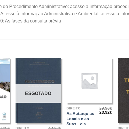
 do Procedimento Administrativo: acesso a informação proced
Acesso à Informação Administrativa e Ambiental: acesso a inf
: As fases da consulta prévia
ESGOTADO
+
29.90
€
DIREITO
O
O
23.92
€
As Autarquias
preço
preço
+
+
Locais e as
original
atual
Suas Leis
era:
é:
0.00
€
40.28
€
29.90€.
23.92€.
DIREITO
DIREI