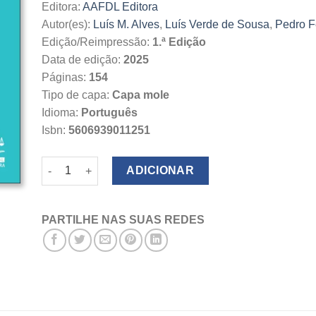
Editora:
AAFDL Editora
Autor(es):
Luís M. Alves
,
Luís Verde de Sousa
,
Pedro 
Edição/Reimpressão:
1.ª Edição
Data de edição:
2025
Páginas:
154
Tipo de capa:
Capa mole
Idioma:
Português
Isbn:
5606939011251
Quantidade de Revista de Direito Administrativo N.º 22
ADICIONAR
PARTILHE NAS SUAS REDES