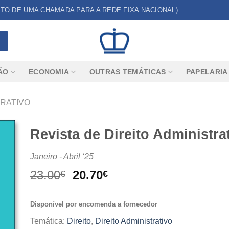
CUSTO DE UMA CHAMADA PARA A REDE FIXA NACIONAL)
ÃO
ECONOMIA
OUTRAS TEMÁTICAS
PAPELARIA
TRATIVO
Revista de Direito Administrat
Janeiro - Abril ‘25
O
O
23.00
20.70
€
€
preço
preço
original
atual
Disponível por encomenda a fornecedor
era:
é:
23.00€.
20.70€.
Temática:
Direito
,
Direito Administrativo