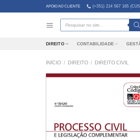
Skip
(+351) 214 567 165 (
APOIO AO CLIENTE
to
content
Products
search
DIREITO
CONTABILIDADE
GEST
INÍCIO
/
DIREITO
/
DIREITO CIVIL