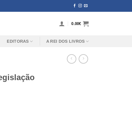
0.00
€
EDITORAS
A REI DOS LIVROS
egislação