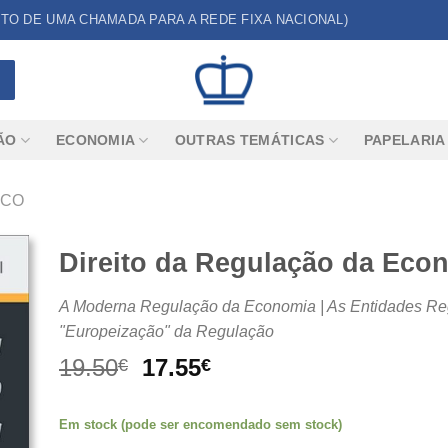
CUSTO DE UMA CHAMADA PARA A REDE FIXA NACIONAL)
ÃO
ECONOMIA
OUTRAS TEMÁTICAS
PAPELARIA
ICO
Direito da Regulação da Eco
A Moderna Regulação da Economia | As Entidades Reg
"Europeização" da Regulação
O
O
19.50
17.55
€
€
preço
preço
original
atual
Em stock (pode ser encomendado sem stock)
era:
é: