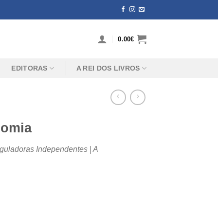
0.00
€
EDITORAS
A REI DOS LIVROS
nomia
uladoras Independentes | A