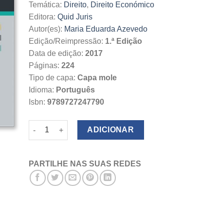
19.50€.
17.55€.
Temática:
Direito
,
Direito Económico
Editora:
Quid Juris
Autor(es):
Maria Eduarda Azevedo
Edição/Reimpressão:
1.ª Edição
Data de edição:
2017
Páginas:
224
Tipo de capa:
Capa mole
Idioma:
Português
Isbn:
9789727247790
Quantidade de Direito da Regulação da Economia
ADICIONAR
PARTILHE NAS SUAS REDES