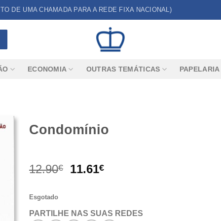
CUSTO DE UMA CHAMADA PARA A REDE FIXA NACIONAL)
ÃO
ECONOMIA
OUTRAS TEMÁTICAS
PAPELARIA
Condomínio
O
O
12.90
11.61
€
€
preço
preço
original
atual
Esgotado
era:
é:
12.90€.
11.61€.
PARTILHE NAS SUAS REDES