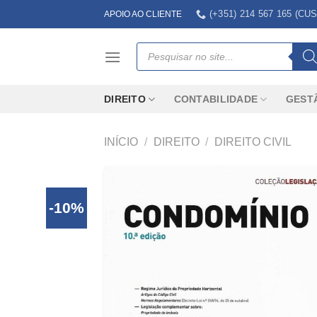
Skip
(+351) 214 567 165 (
APOIO AO CLIENTE
to
content
Products
search
DIREITO
CONTABILIDADE
GEST
INÍCIO
/
DIREITO
/
DIREITO CIVIL
-10%