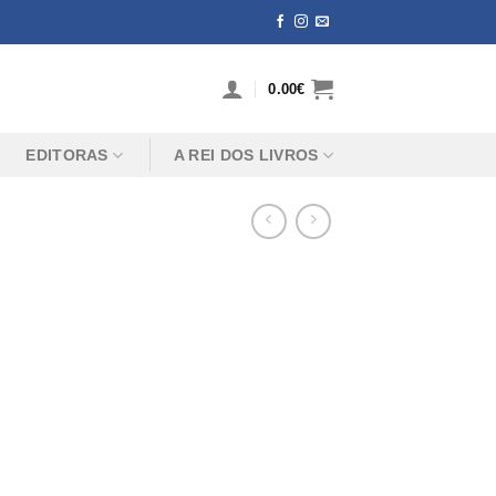
0.00
€
EDITORAS
A REI DOS LIVROS