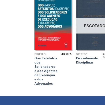
ESGOTAD
+
+
44.00
€
4
DIREITO
DIREITO
3
Dos Estatutos
Procedimento
p
dos
Disciplinar
o
Solicitadores
e
4
e dos Agentes
de Execução
e dos
Advogados