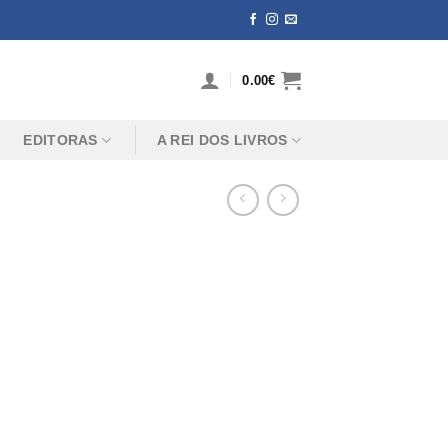
0.00
€
EDITORAS
A REI DOS LIVROS