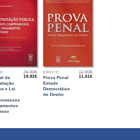
+
24.90
€
12.90
€
TO
DIREITO
O
O
O
O
19.92
€
11.61
€
al da
Prova Penal
preço
preço
preço
preço
atação
Estado
original
atual
original
atual
ca e Lei
Democrático
era:
é:
era:
é:
24.90€.
19.92€.
12.90€.
11.61€.
de Direito
romissos
gamentos
raso