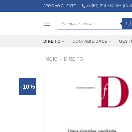
Skip
(+351) 214 567 165 (
APOIO AO CLIENTE
to
content
Products
search
DIREITO
CONTABILIDADE
GEST
INÍCIO
/
DIREITO
-10%