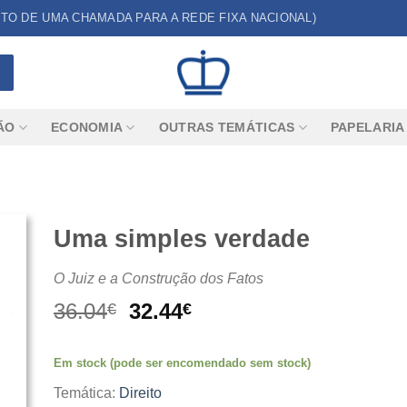
CUSTO DE UMA CHAMADA PARA A REDE FIXA NACIONAL)
ÃO
ECONOMIA
OUTRAS TEMÁTICAS
PAPELARIA
Uma simples verdade
O Juiz e a Construção dos Fatos
O
O
36.04
32.44
€
€
preço
preço
original
atual
Em stock (pode ser encomendado sem stock)
era:
é:
36.04€.
32.44€.
Temática:
Direito