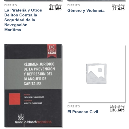
49.95
€
19.37
€
DIREITO
DIREITO
O
O
O
O
44.95
€
17.43
€
La Piratería y Otros
Género y Violencia
preço
preço
preço
pr
Delitos Contra la
original
atual
original
at
era:
é:
era:
é:
Seguridad de la
49.95€.
44.95€.
19.37€.
17
Navegación
Marítima
151.87
€
DIREITO
O
O
136.68
€
El Proceso Civil
preço
pr
original
at
era:
é:
151.87€.
13