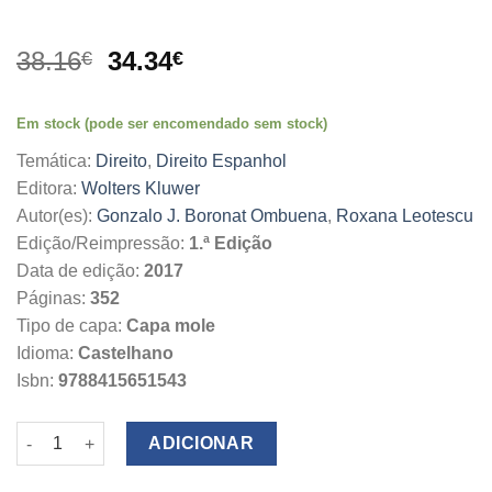
O
O
38.16
34.34
€
€
preço
preço
original
atual
Em stock (pode ser encomendado sem stock)
era:
é:
38.16€.
34.34€.
Temática:
Direito
,
Direito Espanhol
Editora:
Wolters Kluwer
Autor(es):
Gonzalo J. Boronat Ombuena
,
Roxana Leotescu
Edição/Reimpressão:
1.ª Edição
Data de edição:
2017
Páginas:
352
Tipo de capa:
Capa mole
Idioma:
Castelhano
Isbn:
9788415651543
Quantidade de Guía Práctica para la Internacionalización de E
ADICIONAR