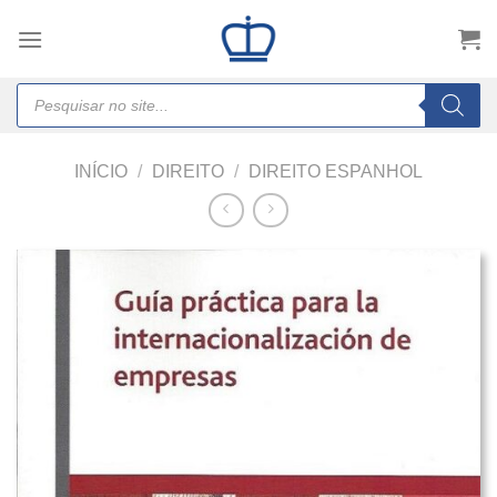
Skip
to
content
Products
search
INÍCIO
/
DIREITO
/
DIREITO ESPANHOL