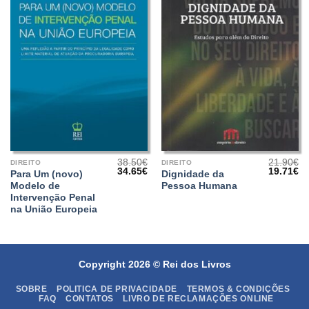
38.50
€
21.90
€
DIREITO
DIREITO
O
O
O
O
34.65
€
19.71
€
Para Um (novo)
Dignidade da
preço
preço
preço
pr
Modelo de
Pessoa Humana
original
atual
original
at
era:
é:
era:
é:
Intervenção Penal
38.50€.
34.65€.
21.90€.
19
na União Europeia
Copyright 2026 ©
Rei dos Livros
SOBRE
POLITICA DE PRIVACIDADE
TERMOS & CONDIÇÕES
FAQ
CONTATOS
LIVRO DE RECLAMAÇÕES ONLINE