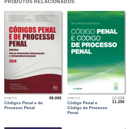
PRODUTOS RELACIONADOS
49.00
€
12.50
€
DIREITO
DIREITO
O
O
11.25
€
Códigos Penal e de
Código Penal e
preço
pr
Processo Penal
Código de Processo
original
at
era:
é:
Penal
12.50€.
11