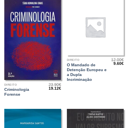
12.00
€
DIREITO
O
O
9.60
€
O Mandado de
preço
pr
Detenção Europeu e
origina
at
era:
é:
a Dupla
12.00€.
9.
Incriminação
23.90
€
DIREITO
O
O
19.12
€
Criminologia
preço
preço
Forense
original
atual
era:
é:
23.90€.
19.12€.