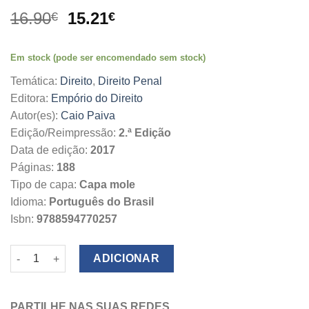
O
O
16.90
15.21
€
€
preço
preço
original
atual
Em stock (pode ser encomendado sem stock)
era:
é:
16.90€.
15.21€.
Temática:
Direito
,
Direito Penal
Editora:
Empório do Direito
Autor(es):
Caio Paiva
Edição/Reimpressão:
2.ª Edição
Data de edição:
2017
Páginas:
188
Tipo de capa:
Capa mole
Idioma:
Português do Brasil
Isbn:
9788594770257
Quantidade de Audiência de Custódia
ADICIONAR
PARTILHE NAS SUAS REDES